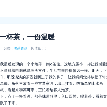
馆，一杯茶，一份温暖
|
分类：
喝茶资源
|
阅读量：5
我最近发现的一个小角落，jojo茶馆。这地方虽小，却让我感
不是对着电脑就是埋头文件，生活节奏快得像风一样。那天，下
一进门，那股淡淡的茶香就飘进了我的鼻子，让我瞬间觉得放松了许
温馨。角落里放着一些古董家具，墙上挂着几幅简单的山水画，
叔，看起来和蔼可亲，正忙着给客人泡茶。
下，点了一杯普洱。那茶味道醇厚，入口回甘。喝着茶，看着窗
慢了下来。