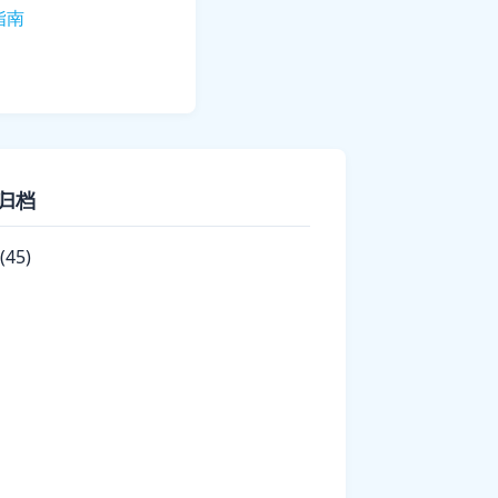
指南
！
归档
(45)